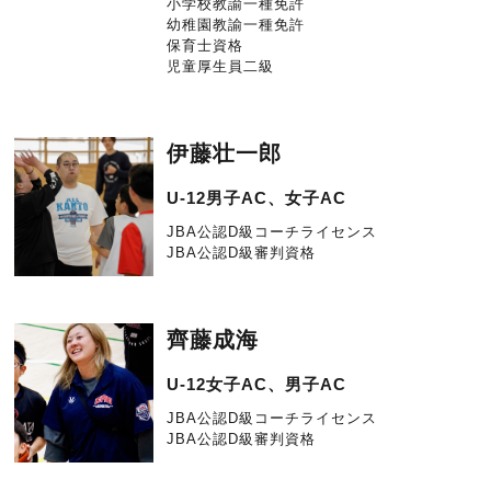
小学校教諭一種免許
幼稚園教諭一種免許
保育士資格
児童厚生員二級
伊藤壮一郎
U-12男子AC、女子AC
JBA公認D級コーチライセンス
JBA公認D級審判資格
齊藤成海
U-12女子AC、男子AC
JBA公認D級コーチライセンス
JBA公認D級審判資格