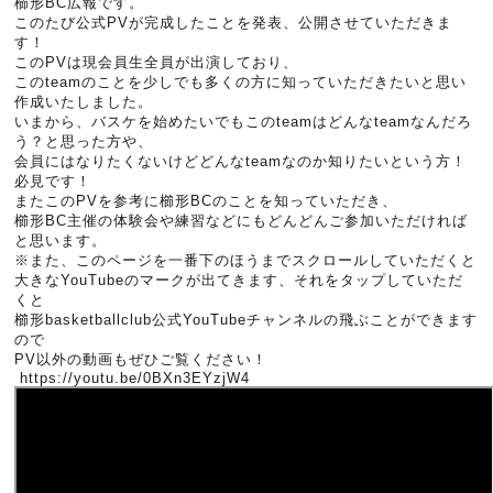
櫛形BC広報です。
このたび公式PVが完成したことを発表、公開させていただきま
す！
このPVは現会員生全員が出演しており、
このteamのことを少しでも多くの方に知っていただきたいと思い
作成いたしました。
いまから、バスケを始めたいでもこのteamはどんなteamなんだろ
う？と思った方や、
会員にはなりたくないけどどんなteamなのか知りたいという方！
必見です！
またこのPVを参考に櫛形BCのことを知っていただき、
櫛形BC主催の体験会や練習などにもどんどんご参加いただければ
と思います。
※また、このページを一番下のほうまでスクロールしていただくと
大きなYouTubeのマークが出てきます、それをタップしていただ
くと
櫛形basketballclub公式YouTubeチャンネルの飛ぶことができます
ので
PV以外の動画もぜひご覧ください！
https://youtu.be/0BXn3EYzjW4