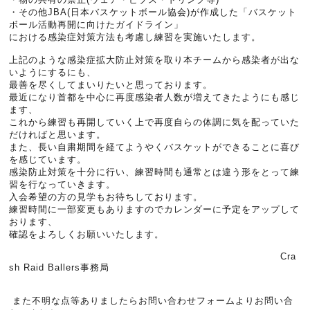
・その他JBA(日本バスケットボール協会)が作成した「バスケット
ボール活動再開に向けたガイドライン」
における感染症対策方法も考慮し練習を実施いたします。
上記のような感染症拡大防止対策を取り本チームから感染者が出な
いようにするにも、
最善を尽くしてまいりたいと思っております。
最近になり首都を中心に再度感染者人数が増えてきたようにも感じ
ます、
これから練習も再開していく上で再度自らの体調に気を配っていた
だければと思います。
また、長い自粛期間を経てようやくバスケットができることに喜び
を感じています。
感染防止対策を十分に行い、練習時間も通常とは違う形をとって練
習を行なっていきます。
入会希望の方の見学もお待ちしております。
練習時間に一部変更もありますのでカレンダーに予定をアップして
おります、
確認をよろしくお願いいたします。
Cra
sh Raid Ballers事務局
また不明な点等ありましたらお問い合わせフォームよりお問い合