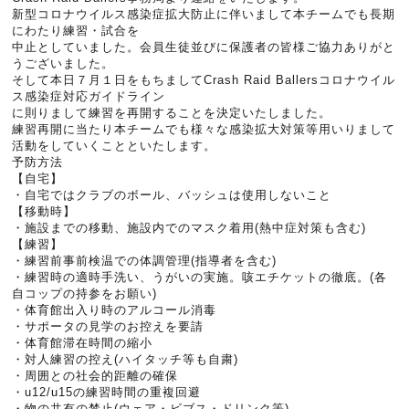
新型コロナウイルス感染症拡大防止に伴いまして本チームでも長期
にわたり練習・試合を
中止としていました。会員生徒並びに保護者の皆様ご協力ありがと
うございました。
そして本日７月１日をもちましてCrash Raid Ballersコロナウイル
ス感染症対応ガイドライン
に則りまして練習を再開することを決定いたしました。
練習再開に当たり本チームでも様々な感染拡大対策等用いりまして
活動をしていくことといたします。
予防方法
【自宅】
・自宅ではクラブのボール、バッシュは使用しないこと
【移動時】
・施設までの移動、施設内でのマスク着用(熱中症対策も含む)
【練習】
・練習前事前検温での体調管理(指導者を含む)
・練習時の適時手洗い、うがいの実施。咳エチケットの徹底。(各
自コップの持参をお願い)
・体育館出入り時のアルコール消毒
・サポータの見学のお控えを要請
・体育館滞在時間の縮小
・対人練習の控え(ハイタッチ等も自粛)
・周囲との社会的距離の確保
・u12/u15の練習時間の重複回避
・物の共有の禁止(ウェア・ビブス・ドリンク等)