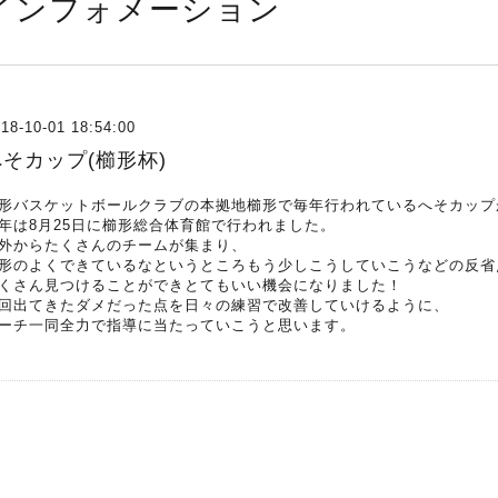
インフォメーション
18-10-01 18:54:00
へそカップ(櫛形杯)
形バスケットボールクラブの本拠地櫛形で毎年行われているへそカップ
年は8月25日に櫛形総合体育館で行われました。
外からたくさんのチームが集まり、
形のよくできているなというところもう少しこうしていこうなどの反省
くさん見つけることができとてもいい機会になりました！
回出てきたダメだった点を日々の練習で改善していけるように、
ーチ一同全力で指導に当たっていこうと思います。