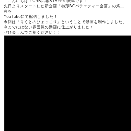
こんにちは！CRB広報STAFFの廣島です！
先日よりスタートした新企画「櫛形BCバラエティー企画」の第二
弾を
YouTubeにて配信しました！
今回は「りくとのひょっこり」ということで動画を制作しました、
今までにはない雰囲気の動画に仕上がりました！
ぜひ楽しんでご覧ください！！